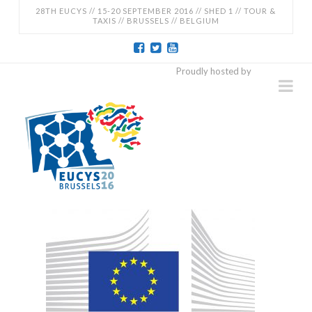
28TH EUCYS // 15-20 SEPTEMBER 2016 // SHED 1 // TOUR &
TAXIS // BRUSSELS // BELGIUM
EUCYS
Proudly hosted by
Na
2016
-
28TH
EUROPEAN
CONTEST